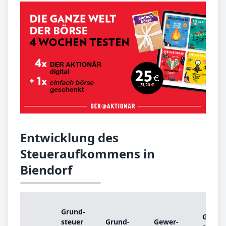
Entwicklung des
Steueraufkommens in
Biendorf
Grund­
Grund
steu­er
Grund­
Ge­wer­