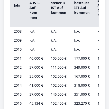
steu­er
A IST-­
steu­er B
be­steu­er
Jahr
A
Auf­
IST-­Auf­
IST-­Auf­
Grund
kom­
kom­men
kom­men
be­trag
men
2008
k.A.
k.A.
k.A.
k.A.
2009
k.A.
k.A.
k.A.
k.A.
2010
k.A.
k.A.
k.A.
k.A.
2011
40.000 €
105.000 €
177.000 €
13.000
2012
37.000 €
111.000 €
349.000 €
12.000
2013
35.000 €
102.000 €
167.000 €
12.000
2014
41.000 €
102.000 €
318.000 €
14.000
2015
37.000 €
146.000 €
351.000 €
12.000
2016
45.134 €
152.406 €
323.270 €
14.104