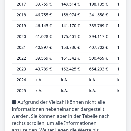
2017
39.759 €
149.514 €
198.135 €
12.425
2018
46.755 €
158.974 €
341.658 €
14.611
2019
46.145 €
141.170 €
383.769 €
14.420
2020
41.028 €
175.401 €
394.117 €
12.821
2021
40.897 €
153.736 €
407.702 €
12.780
2022
39.569 €
161.342 €
500.459 €
12.365
2023
43.789 €
162.425 €
654.293 €
13.684
2024
k.A.
k.A.
k.A.
k.A.
2025
k.A.
k.A.
k.A.
k.A.
Aufgrund der Vielzahl können nicht alle
Informationen nebeneinander dargestellt
werden. Sie können aber in der Tabelle nach
rechts scrollen, um alle Informationen
anzuzeigen. Weiter liegen die Werte bis