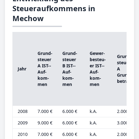
Steueraufkommens in
Mechow
Grund­
Grund­
Ge­wer­
Grund­
steu­er
steu­er
be­steu­
steu­er
A IST-­
B IST-­
er IST-­
Jahr
A
Auf­
Auf­
Auf­
Grund­
kom­
kom­
kom­
be­trag
men
men
men
2008
7.000 €
6.000 €
k.A.
2.000 €
2009
9.000 €
6.000 €
k.A.
3.000 €
2010
7.000 €
6.000 €
k.A.
2.000 €