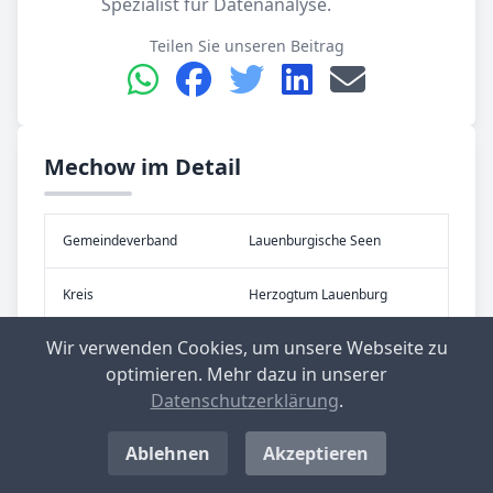
Spezialist für Datenanalyse.
Teilen Sie unseren Beitrag
Mechow im Detail
Gemeinde­verband
Lauenburgische Seen
Kreis
Herzogtum Lauenburg
Wir verwenden Cookies, um unsere Webseite zu
Bundes­land
Schleswig-Holstein
optimieren. Mehr dazu in unserer
Datenschutzerklärung
.
Ablehnen
Akzeptieren