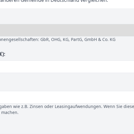
r anderen Gemeinde in Deutschland vergleichen.
sonengesellschaften: GbR, OHG, KG, PartG, GmbH & Co. KG
€):
gaben wie z.B. Zinsen oder Leasingaufwendungen. Wenn Sie dies
u machen.