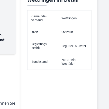
Gemeinde­
Wettringen
verband
Kreis
Steinfurt
n
nd:
Re­gier­ungs­
Reg.-Bez. Münster
bezirk
Nordrhein-
Bundes­land
Westfalen
nnen Sie