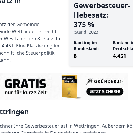
atz in
Gewerbe­steuer-
Hebe­satz:
375 %
satz der Gemeinde
einde Wettringen erreicht
(Stand: 2023)
-Westfalen den 8. Platz. Im
Ranking im
Ranking i
 4.451. Eine Platzierung im
Bundesland:
Deutschla
chnittliche Steuerpolitik
8
4.451
kann.
ttringen
hner Ihre Gewerbesteuerlast in Wettringen. Außerdem kö