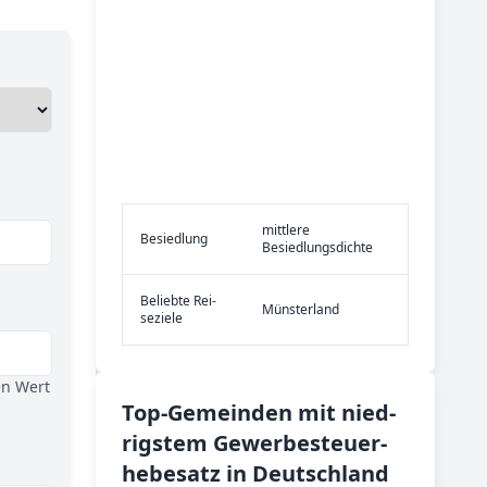
mittlere
Be­sied­lung
Besiedlungsdichte
Be­lieb­te Rei­
Münsterland
se­zie­le
en Wert
Top-­Ge­mein­den mit nied­
rig­stem Ge­wer­be­steu­er­
he­be­satz in Deutsch­land