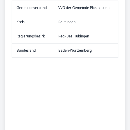
Gemeinde­verband
VVG der Gemeinde Pliezhausen
Kreis
Reutlingen
Re­gier­ungs­bezirk
Reg.-Bez. Tübingen
Bundes­land
Baden-Württemberg