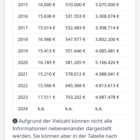
2015
16.000 €
510.000 €
3.075.000 €
5.000
2016
15.638 €
531.553 €
3.308.074 €
4.739
2017
15.014 €
532.483 €
3.308.714 €
4.550
2018
16.986 €
547.977 €
3.802.200 €
5.147
2019
15.413 €
551.646 €
4.085.481 €
4.671
2020
16.185 €
581.265 €
5.166.420 €
4.905
2021
15.210 €
578.012 €
4.988.041 €
4.609
2022
15.566 €
645.368 €
4.813.613 €
4.447
2023
17.511 €
703.202 €
4.987.478 €
5.003
2024
k.A.
k.A.
k.A.
k.A.
Aufgrund der Vielzahl können nicht alle
Informationen nebeneinander dargestellt
werden. Sie können aber in der Tabelle nach