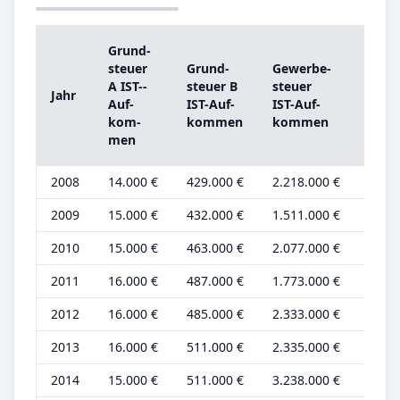
Grund­
Grun
steu­er
Grund­
Ge­wer­be­
steu­
A IST-­
steu­er B
steu­er
Jahr
A
Auf­
IST-­Auf­
IST-­Auf­
Grun
kom­
kom­men
kom­men
be­tr
men
2008
14.000 €
429.000 €
2.218.000 €
5.000
2009
15.000 €
432.000 €
1.511.000 €
5.000
2010
15.000 €
463.000 €
2.077.000 €
5.000
2011
16.000 €
487.000 €
1.773.000 €
5.000
2012
16.000 €
485.000 €
2.333.000 €
5.000
2013
16.000 €
511.000 €
2.335.000 €
5.000
2014
15.000 €
511.000 €
3.238.000 €
4.000