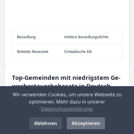
Be­sied­lung
mittlere Besiedlungsdichte
Be­lieb­te Rei­se­zie­le
Schwäbische Alb
Top-­Ge­mein­den mit nied­rig­stem Ge­
wer­be­steu­er­he­be­satz in Deutsch­
land
Wir verwenden Cookies, um unsere Webseite zu
optimieren. Mehr dazu in unserer
Langenwolschendorf
Datenschutzerklärung
.
Aktueller Hebesatz: 200 %
Ablehnen
Akzeptieren
Standort-Informationen aufrufen