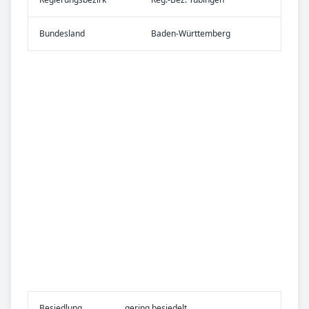
Bundes­land
Baden-Württemberg
Be­sied­lung
gering besiedelt