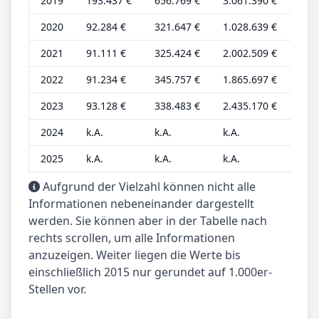
2019
193.437 €
656.769 €
3.061.390 €
58.
2020
92.284 €
321.647 €
1.028.639 €
27.
2021
91.111 €
325.424 €
2.002.509 €
27.
2022
91.234 €
345.757 €
1.865.697 €
27.
2023
93.128 €
338.483 €
2.435.170 €
28.
2024
k.A.
k.A.
k.A.
k.A.
2025
k.A.
k.A.
k.A.
k.A.
Aufgrund der Vielzahl können nicht alle
Informationen nebeneinander dargestellt
werden. Sie können aber in der Tabelle nach
rechts scrollen, um alle Informationen
anzuzeigen. Weiter liegen die Werte bis
einschließlich 2015 nur gerundet auf 1.000er-
Stellen vor.