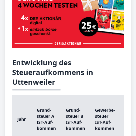
Entwicklung des
Steueraufkommens in
Uttenweiler
Gru
Grund­
Grund­
Ge­wer­be­
steu
steu­er A
steu­er B
steu­er
Jahr
A
IST-­Auf­
IST-­Auf­
IST-­Auf­
Gru
kom­men
kom­men
kom­men
be­t