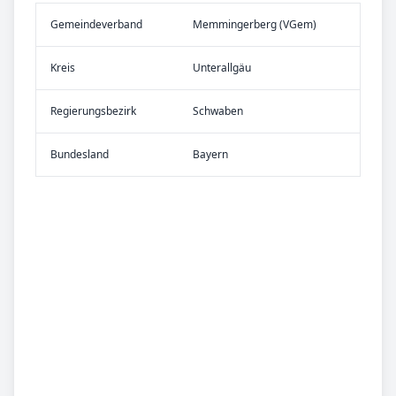
Gemeinde­verband
Memmingerberg (VGem)
Kreis
Unterallgäu
Re­gier­ungs­bezirk
Schwaben
Bundes­land
Bayern