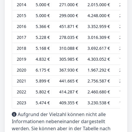
2014
5.000 €
271.000 €
2.015.000 €
2.000 
2015
5.000 €
299.000 €
4.248.000 €
2.000 
2016
5.366 €
451.871 €
3.352.959 €
2.146 
2017
5.228 €
278.035 €
3.016.309 €
2.091 
2018
5.168 €
310.088 €
3.692.617 €
2.067 
2019
4.832 €
305.985 €
4.303.052 €
1.933 
2020
6.175 €
367.930 €
1.967.292 €
2.470 
2021
5.899 €
441.665 €
2.756.587 €
2.360 
2022
5.802 €
414.287 €
2.460.680 €
1.872 
2023
5.474 €
409.355 €
3.230.538 €
1.766 
Aufgrund der Vielzahl können nicht alle
Informationen nebeneinander dargestellt
werden. Sie können aber in der Tabelle nach