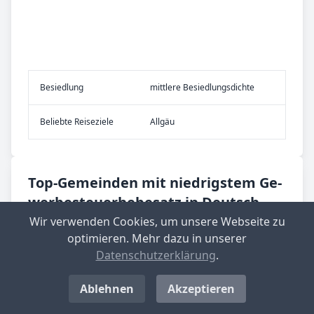
Be­sied­lung
mittlere Besiedlungsdichte
Be­lieb­te Rei­se­zie­le
Allgäu
Top-­Ge­mein­den mit nied­rig­stem Ge­
wer­be­steu­er­he­be­satz in Deutsch­
land
Wir verwenden Cookies, um unsere Webseite zu
optimieren. Mehr dazu in unserer
Langenwolschendorf
Datenschutzerklärung
.
Aktueller Hebesatz: 200 %
Ablehnen
Akzeptieren
Standort-Informationen aufrufen