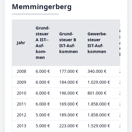
Memmingerberg
Grund­
Grund
steu­er
Grund­
Ge­wer­be­
steu­e
A IST-­
steu­er B
steu­er
Jahr
A
Auf­
IST-­Auf­
IST-­Auf­
Grund
kom­
kom­men
kom­men
be­tra
men
2008
6.000 €
177.000 €
340.000 €
2.000 
2009
6.000 €
184.000 €
1.029.000 €
2.000 
2010
6.000 €
196.000 €
801.000 €
2.000 
2011
6.000 €
169.000 €
1.858.000 €
2.000 
2012
5.000 €
189.000 €
1.858.000 €
2.000 
2013
5.000 €
223.000 €
1.529.000 €
2.000 