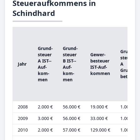
Steueraufkommens in
Schindhard
Grund­
Grund­
Grund­
steu­er
steu­er
Ge­wer­
steu­er
A IST-­
B IST-­
be­steu­er
Jahr
A
Auf­
Auf­
IST-­Auf­
Grund­
kom­
kom­
kom­men
be­trag
men
men
2008
2.000 €
56.000 €
19.000 €
1.000 €
2009
3.000 €
56.000 €
33.000 €
1.000 €
2010
2.000 €
57.000 €
129.000 €
1.000 €