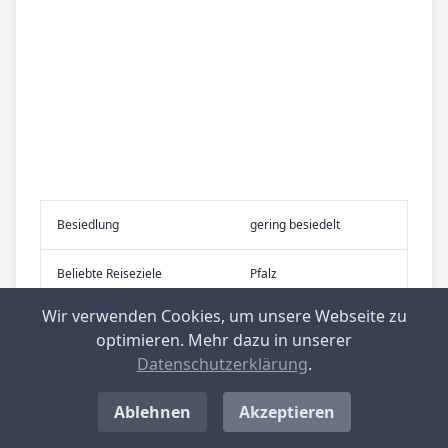
Be­sied­lung
gering besiedelt
Be­lieb­te Rei­se­zie­le
Pfalz
Wir verwenden Cookies, um unsere Webseite zu
optimieren. Mehr dazu in unserer
Top-­Ge­mein­den mit nied­rig­stem Ge­
Datenschutzerklärung
.
wer­be­steu­er­he­be­satz in Deutsch­
Ablehnen
Akzeptieren
land