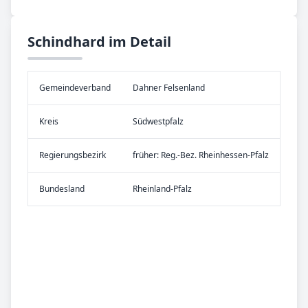
Schindhard im Detail
Gemeinde­verband
Dahner Felsenland
Kreis
Südwestpfalz
Re­gier­ungs­bezirk
früher: Reg.-Bez. Rheinhessen-Pfalz
Bundes­land
Rheinland-Pfalz