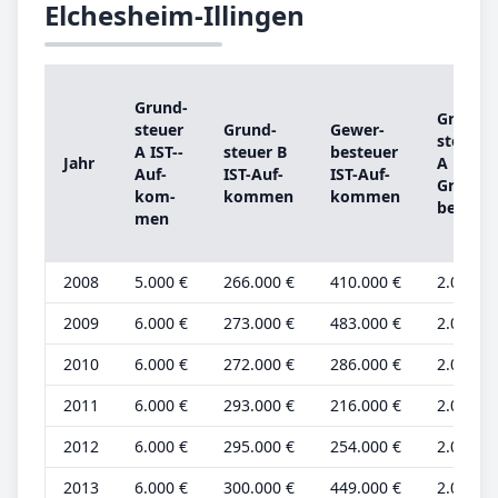
Elchesheim-Illingen
Grund­
Grund­
steu­er
Grund­
Ge­wer­
steu­er
A IST-­
steu­er B
be­steu­er
Jahr
A
Auf­
IST-­Auf­
IST-­Auf­
Grund­
kom­
kom­men
kom­men
be­trag
men
2008
5.000 €
266.000 €
410.000 €
2.000 €
2009
6.000 €
273.000 €
483.000 €
2.000 €
2010
6.000 €
272.000 €
286.000 €
2.000 €
2011
6.000 €
293.000 €
216.000 €
2.000 €
2012
6.000 €
295.000 €
254.000 €
2.000 €
2013
6.000 €
300.000 €
449.000 €
2.000 €