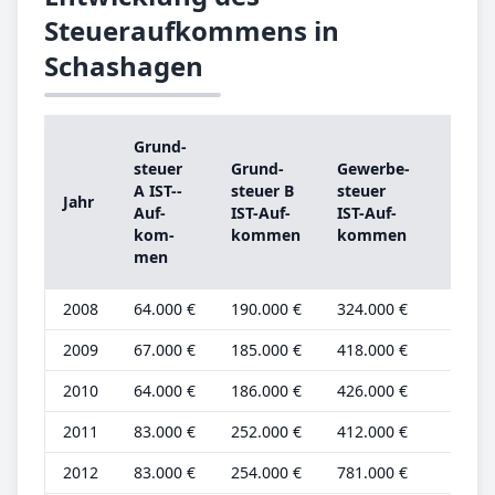
Steueraufkommens in
Schashagen
Grund­
Grun
steu­er
Grund­
Ge­wer­be­
steu­
A IST-­
steu­er B
steu­er
Jahr
A
Auf­
IST-­Auf­
IST-­Auf­
Grun
kom­
kom­men
kom­men
be­tr
men
2008
64.000 €
190.000 €
324.000 €
23.00
2009
67.000 €
185.000 €
418.000 €
24.00
2010
64.000 €
186.000 €
426.000 €
23.00
2011
83.000 €
252.000 €
412.000 €
23.00
2012
83.000 €
254.000 €
781.000 €
23.00