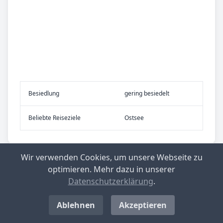
Be­sied­lung
gering besiedelt
Be­lieb­te Rei­se­zie­le
Ostsee
Wir verwenden Cookies, um unsere Webseite zu
Nachrichten aus Schashagen
optimieren. Mehr dazu in unserer
Datenschutzerklärung
.
Ablehnen
Akzeptieren