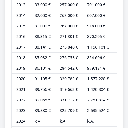
2013
83.000 €
257.000 €
701.000 €
23.00
2014
82.000 €
262.000 €
607.000 €
23.00
2015
81.000 €
267.000 €
918.000 €
23.00
2016
88.315 €
271.301 €
870.295 €
24.53
2017
88.141 €
275.840 €
1.156.101 €
24.48
2018
85.082 €
276.753 €
854.696 €
23.63
2019
86.101 €
284.542 €
979.181 €
23.91
2020
91.105 €
320.782 €
1.577.228 €
23.97
2021
89.756 €
319.663 €
1.420.804 €
23.62
2022
89.065 €
331.712 €
2.751.804 €
23.43
2023
89.880 €
325.709 €
2.635.524 €
23.65
2024
k.A.
k.A.
k.A.
k.A.