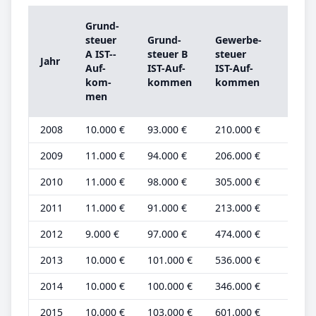
Grund­
Grun
steu­er
Grund­
Ge­wer­be­
steu­
A IST-­
steu­er B
steu­er
Jahr
A
Auf­
IST-­Auf­
IST-­Auf­
Grun
kom­
kom­men
kom­men
be­tr
men
2008
10.000 €
93.000 €
210.000 €
4.000
2009
11.000 €
94.000 €
206.000 €
4.000
2010
11.000 €
98.000 €
305.000 €
4.000
2011
11.000 €
91.000 €
213.000 €
4.000
2012
9.000 €
97.000 €
474.000 €
4.000
2013
10.000 €
101.000 €
536.000 €
4.000
2014
10.000 €
100.000 €
346.000 €
4.000
2015
10.000 €
103.000 €
601.000 €
4.000