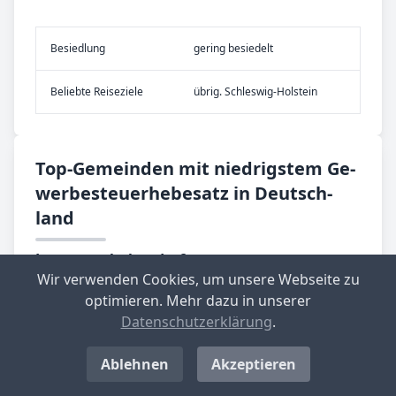
Be­sied­lung
gering besiedelt
Be­lieb­te Rei­se­zie­le
übrig. Schleswig-Holstein
Top-­Ge­mein­den mit nied­rig­stem Ge­
wer­be­steu­er­he­be­satz in Deutsch­
land
Langenwolschendorf
Wir verwenden Cookies, um unsere Webseite zu
Aktueller Hebesatz: 200 %
optimieren. Mehr dazu in unserer
Standort-Informationen aufrufen
Datenschutzerklärung
.
Großbockedra
Ablehnen
Akzeptieren
Aktueller Hebesatz: 220 %
Standort-Informationen aufrufen