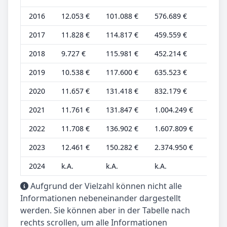
2016
12.053 €
101.088 €
576.689 €
4.821
2017
11.828 €
114.817 €
459.559 €
4.224
2018
9.727 €
115.981 €
452.214 €
3.474
2019
10.538 €
117.600 €
635.523 €
3.764
2020
11.657 €
131.418 €
832.179 €
3.886
2021
11.761 €
131.847 €
1.004.249 €
3.920
2022
11.708 €
136.902 €
1.607.809 €
3.903
2023
12.461 €
150.282 €
2.374.950 €
4.154
2024
k.A.
k.A.
k.A.
k.A.
Aufgrund der Vielzahl können nicht alle
Informationen nebeneinander dargestellt
werden. Sie können aber in der Tabelle nach
rechts scrollen, um alle Informationen