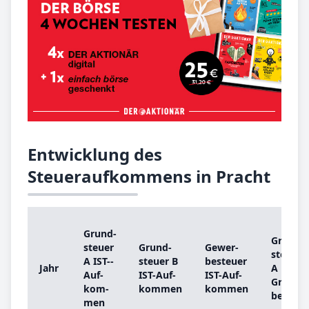
Entwicklung des
Steueraufkommens in Pracht
Grund­
Grund­
steu­er
Grund­
Ge­wer­
steu­er
A IST-­
steu­er B
be­steu­er
Jahr
A
Auf­
IST-­Auf­
IST-­Auf­
Grund­
kom­
kom­men
kom­men
be­trag
men