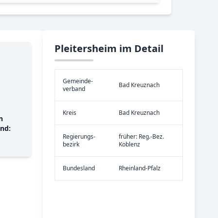
Pleitersheim im Detail
Gemeinde­
Bad Kreuznach
verband
Kreis
Bad Kreuznach
n
nd:
Re­gier­ungs­
früher: Reg.-Bez.
bezirk
Koblenz
Bundes­land
Rheinland-Pfalz