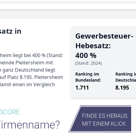
atz in
Gewerbe­steuer-
Hebe­satz:
400 %
eim liegt bei 400 % (Stand:
meinde Pleitersheim mit
(Stand: 2024)
n ganz Deutschland liegt
Ranking im
Ranking i
f Platz 8.195. Pleitersheim
Bundesland:
Deutschla
damit einen im Vergleich
1.711
8.195