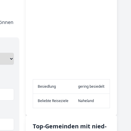
können
Be­sied­lung
gering besiedelt
Be­lieb­te Rei­se­zie­le
Naheland
Top-­Ge­mein­den mit nied­