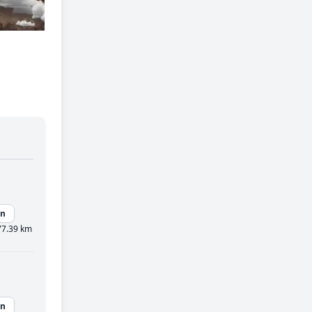
en
7.39 km
en