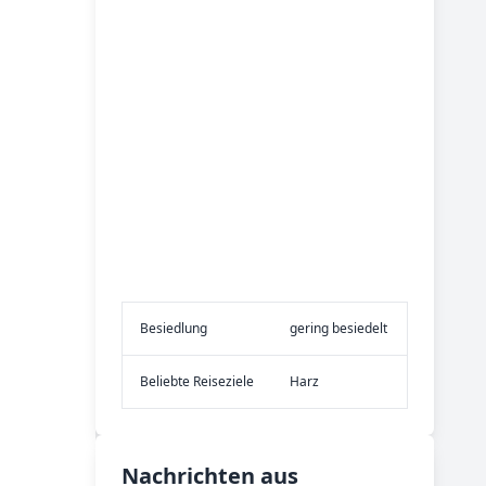
Be­sied­lung
gering besiedelt
Be­lieb­te Rei­se­zie­le
Harz
Nachrichten aus