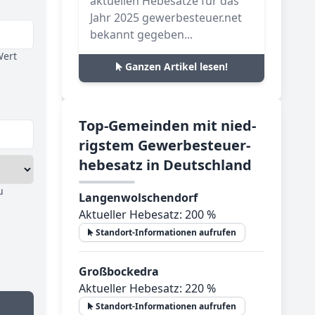
aktuellen Hebesätze für das
Jahr 2025 gewerbesteuer.net
bekannt gegeben...
Wert
Ganzen Artikel lesen!
Top-­Ge­mein­den mit nied­
rig­stem Ge­wer­be­steu­er­
he­be­satz in Deutsch­land
u
Langenwolschendorf
Aktueller Hebesatz: 200 %
Standort-Informationen aufrufen
Großbockedra
Aktueller Hebesatz: 220 %
Standort-Informationen aufrufen