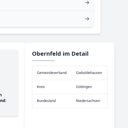
Obernfeld im Detail
Gemeinde­verband
Gieboldehausen
Kreis
Göttingen
n
nd:
Bundes­land
Niedersachsen