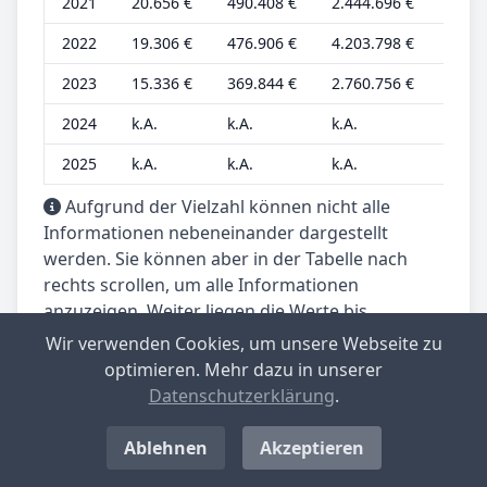
2021
20.656 €
490.408 €
2.444.696 €
6.663
2022
19.306 €
476.906 €
4.203.798 €
6.228
2023
15.336 €
369.844 €
2.760.756 €
4.947
2024
k.A.
k.A.
k.A.
k.A.
2025
k.A.
k.A.
k.A.
k.A.
Aufgrund der Vielzahl können nicht alle
Informationen nebeneinander dargestellt
werden. Sie können aber in der Tabelle nach
rechts scrollen, um alle Informationen
anzuzeigen. Weiter liegen die Werte bis
einschließlich 2015 nur gerundet auf 1.000er-
Wir verwenden Cookies, um unsere Webseite zu
Stellen vor.
optimieren. Mehr dazu in unserer
Datenschutzerklärung
.
Ablehnen
Akzeptieren
Dieser Beitrag wird betreut von: