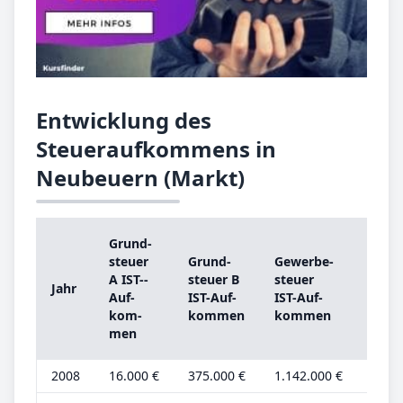
Entwicklung des
Steueraufkommens in
Neubeuern (Markt)
Grund­
Grun
steu­er
Grund­
Ge­wer­be­
steu­
A IST-­
steu­er B
steu­er
Jahr
A
Auf­
IST-­Auf­
IST-­Auf­
Grun
kom­
kom­men
kom­men
be­tr
men
2008
16.000 €
375.000 €
1.142.000 €
6.000