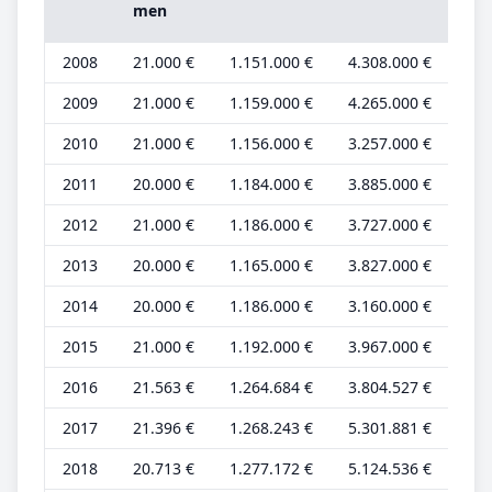
men
2008
21.000 €
1.151.000 €
4.308.000 €
7.0
2009
21.000 €
1.159.000 €
4.265.000 €
7.0
2010
21.000 €
1.156.000 €
3.257.000 €
7.0
2011
20.000 €
1.184.000 €
3.885.000 €
7.0
2012
21.000 €
1.186.000 €
3.727.000 €
7.0
2013
20.000 €
1.165.000 €
3.827.000 €
7.0
2014
20.000 €
1.186.000 €
3.160.000 €
7.0
2015
21.000 €
1.192.000 €
3.967.000 €
8.0
2016
21.563 €
1.264.684 €
3.804.527 €
7.7
2017
21.396 €
1.268.243 €
5.301.881 €
6.9
2018
20.713 €
1.277.172 €
5.124.536 €
6.6