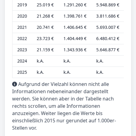
2019
25.019 €
1.291.260 €
5.948.869 €
8.0
2020
21.268 €
1.398.761 €
3.811.686 €
6.8
2021
20.741 €
1.406.645 €
5.693.007 €
6.6
2022
23.723 €
1.404.449 €
6.480.412 €
7.6
2023
21.159 €
1.343.936 €
5.646.877 €
6.8
2024
k.A.
k.A.
k.A.
k.A
2025
k.A.
k.A.
k.A.
k.A
Aufgrund der Vielzahl können nicht alle
Informationen nebeneinander dargestellt
werden. Sie können aber in der Tabelle nach
rechts scrollen, um alle Informationen
anzuzeigen. Weiter liegen die Werte bis
einschließlich 2015 nur gerundet auf 1.000er-
Stellen vor.