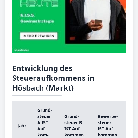
Entwicklung des
Steueraufkommens in
Hösbach (Markt)
Grund­
Gr
steu­er
Grund­
Ge­wer­be­
ste
A IST-­
steu­er B
steu­er
Jahr
A
Auf­
IST-­Auf­
IST-­Auf­
Gr
kom­
kom­men
kom­men
be­