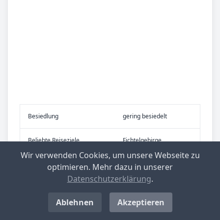
Be­sied­lung
gering besiedelt
Be­lieb­te Rei­se­zie­le
Fichtelgebirge
Wir verwenden Cookies, um unsere Webseite zu
optimieren. Mehr dazu in unserer
Datenschutzerklärung
.
Nachrichten aus Emtmannsberg
Ablehnen
Akzeptieren