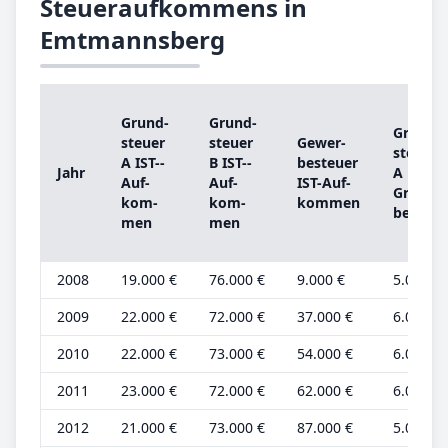
Steueraufkommens in
Emtmannsberg
Grund­
Grund­
Grund­
steu­er
steu­er
Ge­wer­
steu­er
A IST-­
B IST-­
be­steu­er
Jahr
A
Auf­
Auf­
IST-­Auf­
Grund­
kom­
kom­
kom­men
be­trag
men
men
2008
19.000 €
76.000 €
9.000 €
5.000 €
2009
22.000 €
72.000 €
37.000 €
6.000 €
2010
22.000 €
73.000 €
54.000 €
6.000 €
2011
23.000 €
72.000 €
62.000 €
6.000 €
2012
21.000 €
73.000 €
87.000 €
5.000 €