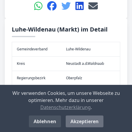
Luhe-Wildenau (Markt) im Detail
Gemeinde­verband
Luhe-Wildenau
Kreis
Neustadt a.d.Waldnaab
Re­gier­ungs­bezirk
Oberpfalz
Wir verwenden Cookies, um unsere Webseite zu
Bundes­land
Bayern
optimieren. Mehr dazu in unserer
Datenschutzerklärung
.
Eigen­schaft
Markt
Ablehnen
Akzeptieren