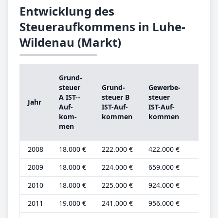
Entwicklung des
Steueraufkommens in Luhe-
Wildenau (Markt)
Grund­
Grun
steu­er
Grund­
Ge­wer­be­
steu­
A IST-­
steu­er B
steu­er
Jahr
A
Auf­
IST-­Auf­
IST-­Auf­
Grun
kom­
kom­men
kom­men
be­tr
men
2008
18.000 €
222.000 €
422.000 €
6.000
2009
18.000 €
224.000 €
659.000 €
6.000
2010
18.000 €
225.000 €
924.000 €
6.000
2011
19.000 €
241.000 €
956.000 €
6.000