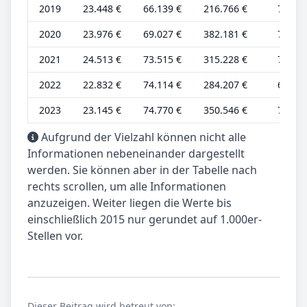
2019
23.448 €
66.139 €
216.766 €
7.105 
2020
23.976 €
69.027 €
382.181 €
7.265 
2021
24.513 €
73.515 €
315.228 €
7.428 
2022
22.832 €
74.114 €
284.207 €
6.919 
2023
23.145 €
74.770 €
350.546 €
7.014 
Aufgrund der Vielzahl können nicht alle
Informationen nebeneinander dargestellt
werden. Sie können aber in der Tabelle nach
rechts scrollen, um alle Informationen
anzuzeigen. Weiter liegen die Werte bis
einschließlich 2015 nur gerundet auf 1.000er-
Stellen vor.
Dieser Beitrag wird betreut von: