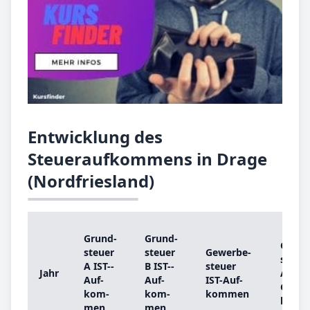
Entwicklung des
Steueraufkommens in Drage
(Nordfriesland)
Grund­
Grund­
Grund
steu­er
steu­er
Ge­wer­be­
steu­e
A IST-­
B IST-­
steu­er
Jahr
A
Auf­
Auf­
IST-­Auf­
Grund
kom­
kom­
kom­men
be­tra
men
men