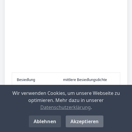
Be­sied­lung
mittlere Besiedlungsdichte
Wir verwenden Cookies, um unsere Webseite zu
Be­lieb­te Rei­se­zie­le
Westerwald
optimieren. Mehr dazu in unserer
Datenschutzerklärung
.
Nachrichten aus Breitscheidt
Ablehnen
Akzeptieren