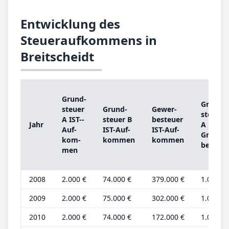
Entwicklung des
Steueraufkommens in
Breitscheidt
Grund­
Grund­
steu­er
Grund­
Ge­wer­
steu­er
A IST-­
steu­er B
be­steu­er
Jahr
A
Auf­
IST-­Auf­
IST-­Auf­
Grund­
kom­
kom­men
kom­men
be­trag
men
2008
2.000 €
74.000 €
379.000 €
1.000 €
2009
2.000 €
75.000 €
302.000 €
1.000 €
2010
2.000 €
74.000 €
172.000 €
1.000 €