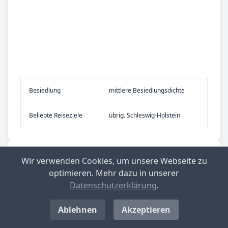
Be­sied­lung
mittlere Besiedlungsdichte
Be­lieb­te Rei­se­zie­le
übrig. Schleswig-Holstein
Nachrichten aus Bordesholm
Wir verwenden Cookies, um unsere Webseite zu
optimieren. Mehr dazu in unserer
Datenschutzerklärung
.
Ablehnen
Akzeptieren