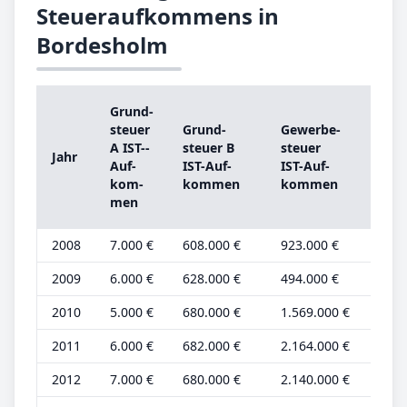
Steueraufkommens in
Bordesholm
Grund­
Gru
steu­er
Grund­
Ge­wer­be­
steu
A IST-­
steu­er B
steu­er
Jahr
A
Auf­
IST-­Auf­
IST-­Auf­
Gru
kom­
kom­men
kom­men
be­t
men
2008
7.000 €
608.000 €
923.000 €
3.00
2009
6.000 €
628.000 €
494.000 €
2.00
2010
5.000 €
680.000 €
1.569.000 €
2.00
2011
6.000 €
682.000 €
2.164.000 €
2.00
2012
7.000 €
680.000 €
2.140.000 €
3.00