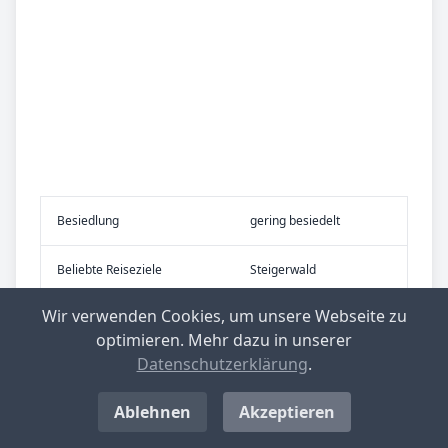
Be­sied­lung
gering besiedelt
Be­lieb­te Rei­se­zie­le
Steigerwald
Wir verwenden Cookies, um unsere Webseite zu
optimieren. Mehr dazu in unserer
Top-­Ge­mein­den mit nied­rig­stem Ge­
Datenschutzerklärung
.
wer­be­steu­er­he­be­satz in Deutsch­
land
Ablehnen
Akzeptieren