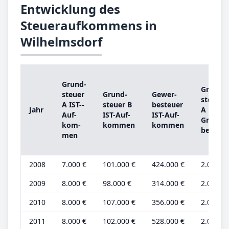
Entwicklung des
Steueraufkommens in
Wilhelmsdorf
Grund­
Grund­
steu­er
Grund­
Ge­wer­
steu­er
A IST-­
steu­er B
be­steu­er
Jahr
A
Auf­
IST-­Auf­
IST-­Auf­
Grund­
kom­
kom­men
kom­men
be­trag
men
2008
7.000 €
101.000 €
424.000 €
2.000 €
2009
8.000 €
98.000 €
314.000 €
2.000 €
2010
8.000 €
107.000 €
356.000 €
2.000 €
2011
8.000 €
102.000 €
528.000 €
2.000 €