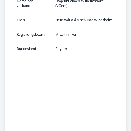
Gemeinde­
Hagenbüchach-Wilhelmsdorf
verband
(VGem)
Kreis
Neustadt a.d.Aisch-Bad Windsheim
Re­gier­ungs­bezirk
Mittelfranken
Bundes­land
Bayern