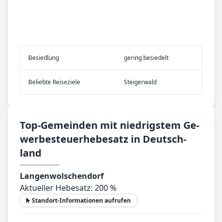
Be­sied­lung
gering besiedelt
Be­lieb­te Rei­se­zie­le
Steigerwald
Top-­Ge­mein­den mit nied­rig­stem Ge­
wer­be­steu­er­he­be­satz in Deutsch­
land
Langenwolschendorf
Aktueller Hebesatz: 200 %
Standort-Informationen aufrufen