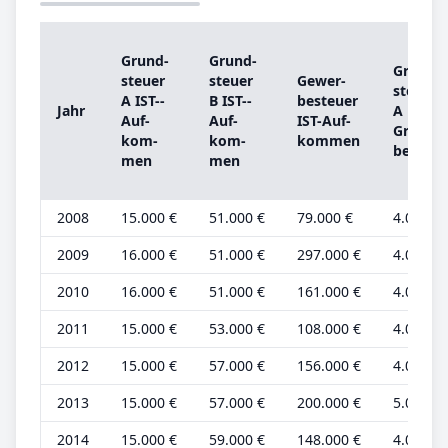
Grund­
Grund­
Grund­
steu­er
steu­er
Ge­wer­
steu­er
A IST-­
B IST-­
be­steu­er
Jahr
A
Auf­
Auf­
IST-­Auf­
Grund­
kom­
kom­
kom­men
be­trag
men
men
2008
15.000 €
51.000 €
79.000 €
4.000 €
2009
16.000 €
51.000 €
297.000 €
4.000 €
2010
16.000 €
51.000 €
161.000 €
4.000 €
2011
15.000 €
53.000 €
108.000 €
4.000 €
2012
15.000 €
57.000 €
156.000 €
4.000 €
2013
15.000 €
57.000 €
200.000 €
5.000 €
2014
15.000 €
59.000 €
148.000 €
4.000 €