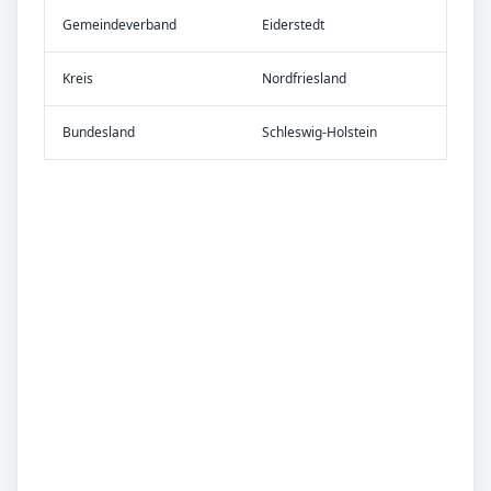
Gemeinde­verband
Eiderstedt
Kreis
Nordfriesland
Bundes­land
Schleswig-Holstein