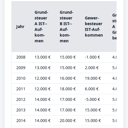
Grund­
Grund­
Grund­
steu­er
steu­er
Ge­wer­
steu­er
A IST-­
B IST-­
be­steu­er
Jahr
A
Auf­
Auf­
IST-­Auf­
Grund­
kom­
kom­
kom­men
be­trag
men
men
2008
13.000 €
15.000 €
-1.000 €
4.000 €
2009
13.000 €
15.000 €
2.000 €
5.000 €
2010
12.000 €
16.000 €
19.000 €
4.000 €
2011
12.000 €
18.000 €
6.000 €
4.000 €
2012
14.000 €
17.000 €
-5.000 €
5.000 €
2013
14.000 €
17.000 €
15.000 €
5.000 €
2014
14.000 €
20.000 €
15.000 €
5.000 €