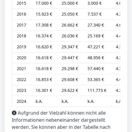
2015
17.000 €
25.000 €
3.000 €
4.000 €
2016
15.923 €
25.050 €
7.537 €
4.304 €
2017
17.308 €
26.662 €
27.340 €
4.678 €
2018
16.374 €
26.036 €
25.169 €
4.425 €
2019
16.620 €
29.347 €
47.221 €
4.374 €
2020
16.618 €
29.447 €
48.956 €
4.373 €
2021
16.618 €
29.298 €
57.440 €
4.373 €
2022
16.853 €
29.608 €
53.365 €
4.435 €
2023
16.301 €
29.622 €
111.773 €
4.290 €
2024
k.A.
k.A.
k.A.
k.A.
Aufgrund der Vielzahl können nicht alle
Informationen nebeneinander dargestellt
werden. Sie können aber in der Tabelle nach