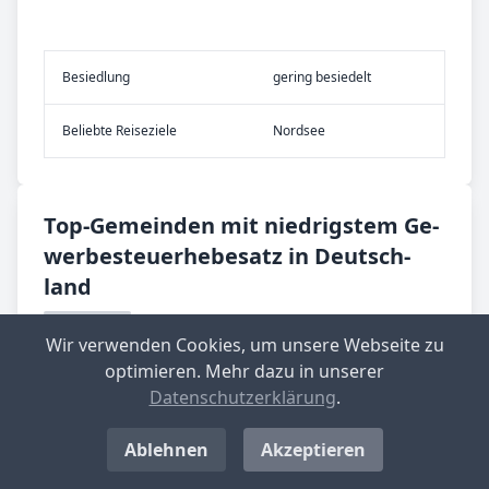
Be­sied­lung
gering besiedelt
Be­lieb­te Rei­se­zie­le
Nordsee
Top-­Ge­mein­den mit nied­rig­stem Ge­
wer­be­steu­er­he­be­satz in Deutsch­
land
Langenwolschendorf
Wir verwenden Cookies, um unsere Webseite zu
Aktueller Hebesatz: 200 %
optimieren. Mehr dazu in unserer
Standort-Informationen aufrufen
Datenschutzerklärung
.
Ablehnen
Akzeptieren
Großbockedra
Aktueller Hebesatz: 220 %