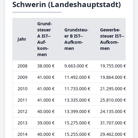
Schwerin (Landeshauptstadt)
Grund­
steu­er
Grund­steu­
Ge­wer­be­
s
A IST-­
er B IST-­
steu­er IST-­
Jahr
Auf­
Auf­kom­
Auf­kom­
kom­
men
men
b
men
2008
38.000 €
9.663.000 €
19.755.000 €
1
2009
41.000 €
11.492.000 €
19.864.000 €
1
2010
41.000 €
11.733.000 €
21.295.000 €
1
2011
41.000 €
13.335.000 €
25.810.000 €
1
2012
40.000 €
13.399.000 €
24.135.000 €
1
2013
39.000 €
15.275.000 €
31.707.000 €
1
2014
40.000 €
15.255.000 €
29.462.000 €
1