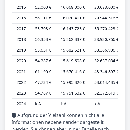
2015
52.000 €
16.068.000 €
30.683.000 €
1
2016
56.111 €
16.020.401 €
29.944.516 €
1
2017
53.708 €
16.143.723 €
35.270.423 €
1
2018
56.353 €
15.262.337 €
38.930.766 €
1
2019
55.631 €
15.682.521 €
38.386.906 €
1
2020
54.287 €
15.619.698 €
32.637.084 €
1
2021
61.190 €
15.670.416 €
43.346.897 €
1
2022
47.734 €
15.995.326 €
53.014.435 €
1
2023
54.787 €
15.751.632 €
52.372.619 €
1
2024
k.A.
k.A.
k.A.
k
Aufgrund der Vielzahl können nicht alle
Informationen nebeneinander dargestellt
werden. Sie können aber in der Tabelle nach