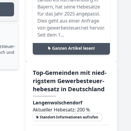
Bayern, hat seine Hebesätze
für das Jahr 2025 angepasst.
Dies geht aus einer Anfrage
von gewerbesteuer.net hervor.
Seit dem 1...
zsteuer­
Ganzen Artikel lesen!
ach und
Top-­Ge­mein­den mit nied­
rig­stem Ge­wer­be­steu­er­
he­be­satz in Deutsch­land
Langenwolschendorf
Aktueller Hebesatz: 200 %
Standort-Informationen aufrufen