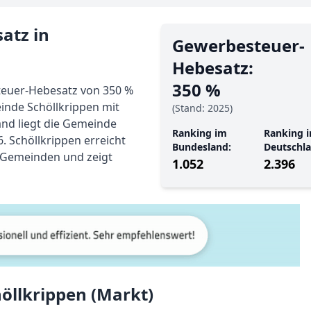
atz in
Gewerbe­steuer-
Hebe­satz:
350 %
teuer-Hebesatz von 350 %
einde Schöllkrippen mit
(Stand: 2025)
and liegt die Gemeinde
Ranking im
Ranking i
. Schöllkrippen erreicht
Bundesland:
Deutschla
n Gemeinden und zeigt
1.052
2.396
öllkrippen (Markt)