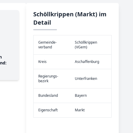
Schöllkrippen (Markt) im
Detail
Gemeinde­
Schöllkrippen
verband
(VGem)
n
Kreis
Aschaffenburg
nd:
Re­gier­ungs­
Unterfranken
bezirk
Bundes­land
Bayern
Eigen­schaft
Markt