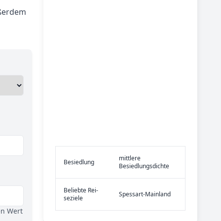
ußerdem
mittlere
Be­sied­lung
Besiedlungsdichte
Be­lieb­te Rei­
Spessart-Mainland
se­zie­le
en Wert