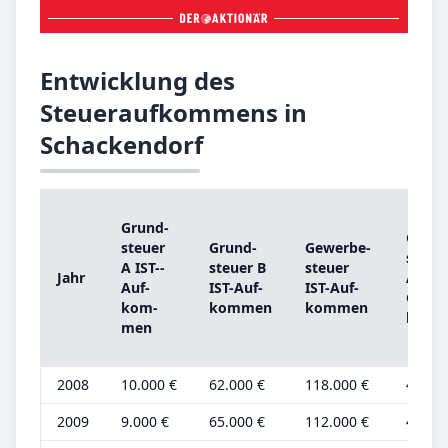
Entwicklung des
Steueraufkommens in
Schackendorf
Grund­
Grund
steu­er
Grund­
Ge­wer­be­
steu­e
A IST-­
steu­er B
steu­er
Jahr
A
Auf­
IST-­Auf­
IST-­Auf­
Grund
kom­
kom­men
kom­men
be­tra
men
2008
10.000 €
62.000 €
118.000 €
4.000 
2009
9.000 €
65.000 €
112.000 €
4.000 