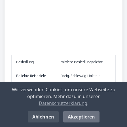
Be­sied­lung
mittlere Besiedlungsdichte
Be­lieb­te Rei­se­zie­le
übrig. Schleswig-Holstein
Wir verwenden Cookies, um unsere Webseite zu
optimieren. Mehr dazu in unserer
Top-­Ge­mein­den mit nied­rig­stem Ge­
Datenschutzerklärung
.
wer­be­steu­er­he­be­satz in Deutsch­
land
Ablehnen
Akzeptieren