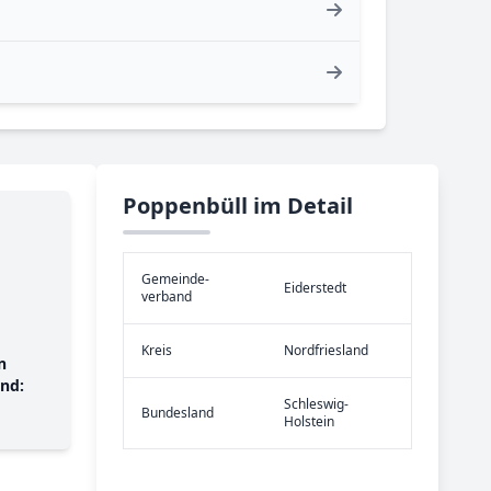
Poppenbüll im Detail
Gemeinde­
Eiderstedt
verband
Kreis
Nordfriesland
n
nd:
Schleswig-
Bundes­land
Holstein