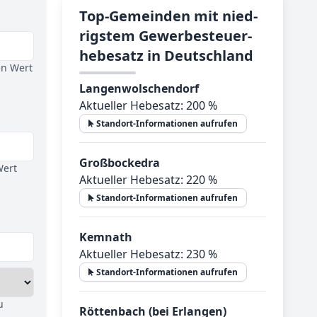
Top-­Ge­mein­den mit nied­
rig­stem Ge­wer­be­steu­er­
he­be­satz in Deutsch­land
en Wert
Langenwolschendorf
Aktueller Hebesatz: 200 %
Standort-Informationen aufrufen
Großbockedra
Wert
Aktueller Hebesatz: 220 %
Standort-Informationen aufrufen
Kemnath
Aktueller Hebesatz: 230 %
Standort-Informationen aufrufen
u
Röttenbach (bei Erlangen)