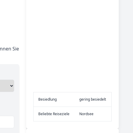
nnen Sie
Be­sied­lung
gering besiedelt
Be­lieb­te Rei­se­zie­le
Nordsee