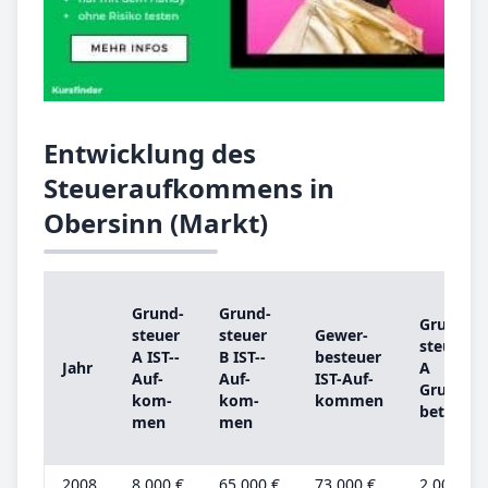
Entwicklung des
Steueraufkommens in
Obersinn (Markt)
Grund­
Grund­
Grund­
steu­er
steu­er
Ge­wer­
steu­er
A IST-­
B IST-­
be­steu­er
Jahr
A
Auf­
Auf­
IST-­Auf­
Grund­
kom­
kom­
kom­men
be­trag
men
men
2008
8.000 €
65.000 €
73.000 €
2.000 €