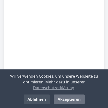
Wir verwenden Cookies, um unsere Webseite zu
optimieren. Mehr dazu in unserer
Datenschutzerklärung
.
Be­sied­lung
gering besiedelt
Ablehnen
Akzeptieren
Be­lieb­te Rei­se­zie­le
Spessart-Mainland