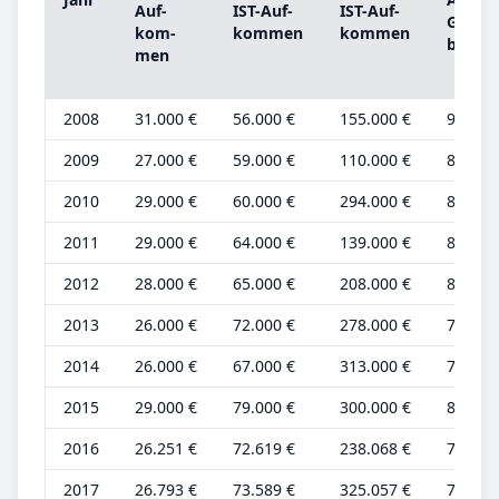
Auf­
IST-­Auf­
IST-­Auf­
Grund
kom­
kom­men
kom­men
be­trag
men
2008
31.000 €
56.000 €
155.000 €
9.000 
2009
27.000 €
59.000 €
110.000 €
8.000 
2010
29.000 €
60.000 €
294.000 €
8.000 
2011
29.000 €
64.000 €
139.000 €
8.000 
2012
28.000 €
65.000 €
208.000 €
8.000 
2013
26.000 €
72.000 €
278.000 €
7.000 
2014
26.000 €
67.000 €
313.000 €
7.000 
2015
29.000 €
79.000 €
300.000 €
8.000 
2016
26.251 €
72.619 €
238.068 €
7.500 
2017
26.793 €
73.589 €
325.057 €
7.655 