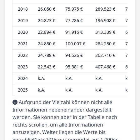
2018
26.050 €
75.975 €
289.523 €
7.443 
2019
24.873 €
77.786 €
196.908 €
7.107 
2020
22.894 €
91.916 €
313.339 €
6.541 
2021
24.880 €
100.007 €
284.280 €
7.109 
2022
24.788 €
94.526 €
262.710 €
7.082 
2023
22.543 €
95.381 €
407.468 €
6.441 
2024
k.A.
k.A.
k.A.
k.A.
2025
k.A.
k.A.
k.A.
k.A.
Aufgrund der Vielzahl können nicht alle
Informationen nebeneinander dargestellt
werden. Sie können aber in der Tabelle nach
rechts scrollen, um alle Informationen
anzuzeigen. Weiter liegen die Werte bis
einschließlich 2015 nur gerundet auf 1.000er-