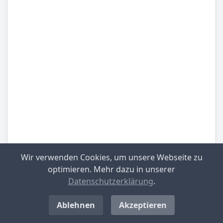
Wir verwenden Cookies, um unsere Webseite zu
Be­sied­lung
mittlere Besiedlungsdichte
optimieren. Mehr dazu in unserer
Datenschutzerklärung
.
Be­lieb­te Rei­se­zie­le
Westerwald
Ablehnen
Akzeptieren