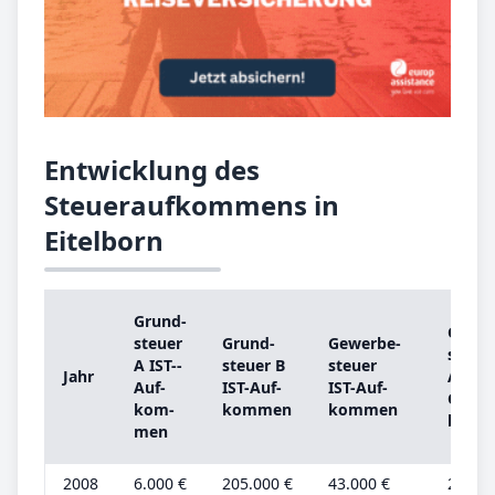
Entwicklung des
Steueraufkommens in
Eitelborn
Grund­
Grund
steu­er
Grund­
Ge­wer­be­
steu­e
A IST-­
steu­er B
steu­er
Jahr
A
Auf­
IST-­Auf­
IST-­Auf­
Grund
kom­
kom­men
kom­men
be­tra
men
2008
6.000 €
205.000 €
43.000 €
2.000 