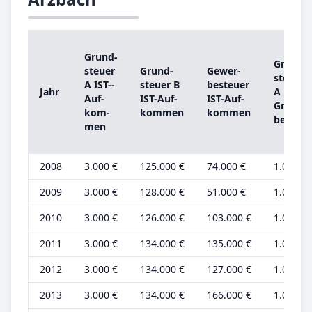
Grund­
Grund­
steu­er
Grund­
Ge­wer­
steu­er
A IST-­
steu­er B
be­steu­er
Jahr
A
Auf­
IST-­Auf­
IST-­Auf­
Grund­
kom­
kom­men
kom­men
be­trag
men
2008
3.000 €
125.000 €
74.000 €
1.000 €
2009
3.000 €
128.000 €
51.000 €
1.000 €
2010
3.000 €
126.000 €
103.000 €
1.000 €
2011
3.000 €
134.000 €
135.000 €
1.000 €
2012
3.000 €
134.000 €
127.000 €
1.000 €
2013
3.000 €
134.000 €
166.000 €
1.000 €