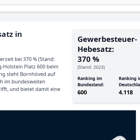
atz in
Gewerbe­steuer-
Hebe­satz:
370 %
rzeit bei 370 % (Stand:
-Holstein Platz 600 beim
(Stand: 2023)
ng steht Bornhöved auf
Ranking im
Ranking i
ich im bundesweiten
Bundesland:
Deutschla
fft, und bietet damit eine
600
4.118