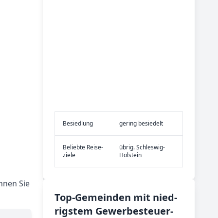
Be­sied­lung
gering besiedelt
Be­lieb­te Rei­se­
übrig. Schleswig-
zie­le
Holstein
nnen Sie
Top-­Ge­mein­den mit nied­
rig­stem Ge­wer­be­steu­er­