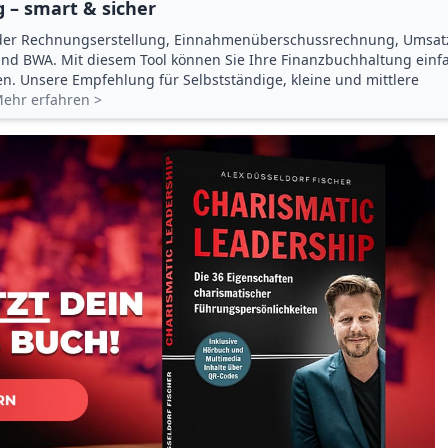
 – smart & sicher
der Rechnungserstellung, Einnahmenüberschuss­rechnung, Umsat
d BWA. Mit diesem Tool können Sie Ihre Finanz­buchhaltung einf
gen. Unsere Empfehlung für Selbstständige, kleine und mittlere
ehr erfahren >