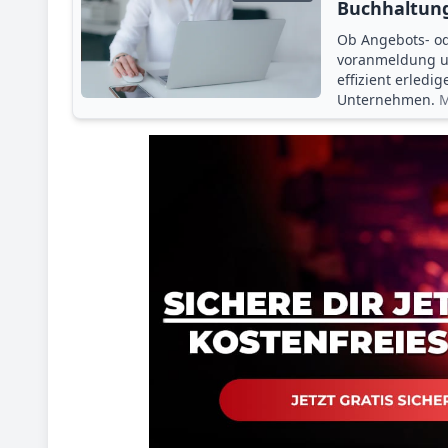
Buchhaltung
Ob Angebots- o
voranmeldung un
effizient erledi
Unternehmen.
M