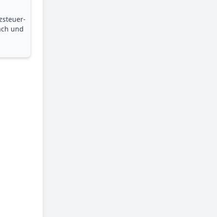
zsteuer­
ach und