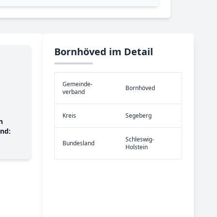
Bornhöved im Detail
Gemeinde­
Bornhöved
verband
Kreis
Segeberg
n
nd:
Schleswig-
Bundes­land
Holstein