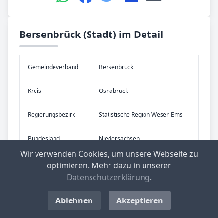
Bersenbrück (Stadt) im Detail
Gemeinde­verband
Bersenbrück
Kreis
Osnabrück
Re­gier­ungs­bezirk
Statistische Region Weser-Ems
Bundes­land
Niedersachsen
Wir verwenden Cookies, um unsere Webseite zu
Eigen­schaft
Stadt
optimieren. Mehr dazu in unserer
Datenschutzerklärung
.
Ablehnen
Akzeptieren