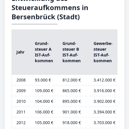
Steueraufkommens in
Bersenbrück (Stadt)
G
Grund­
Grund­
Ge­wer­be­
st
steu­er A
steu­er B
steu­er
Jahr
A
IST-­Auf­
IST-­Auf­
IST-­Auf­
G
kom­men
kom­men
kom­men
be
2008
93.000 €
812.000 €
3.412.000 €
27
2009
109.000 €
865.000 €
3.916.000 €
30
2010
104.000 €
895.000 €
3.902.000 €
29
2011
106.000 €
901.000 €
3.394.000 €
30
2012
105.000 €
918.000 €
3.703.000 €
29