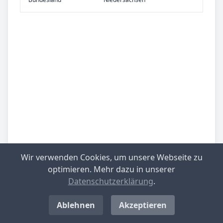
Wir verwenden Cookies, um unsere Webseite zu
optimieren. Mehr dazu in unserer
Datenschutzerklärung
.
Be­sied­lung
gering besiedelt
Ablehnen
Akzeptieren
Be­lieb­te Rei­se­zie­le
Lüneburger Heide