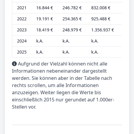
2021
16.844 €
246.782 €
832.008 €
4.211
2022
19.191 €
254.365 €
925.488 €
4.798
2023
18.419 €
248.979 €
1.356.937 €
4.605
2024
k.A.
k.A.
k.A.
k.A.
2025
k.A.
k.A.
k.A.
k.A.
Aufgrund der Vielzahl können nicht alle
Informationen nebeneinander dargestellt
werden. Sie können aber in der Tabelle nach
rechts scrollen, um alle Informationen
anzuzeigen. Weiter liegen die Werte bis
einschließlich 2015 nur gerundet auf 1.000er-
Stellen vor.