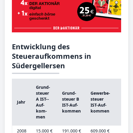
Entwicklung des
Steueraufkommens in
Südergellersen
Grund­
Grun
steu­er
Grund­
Ge­wer­be­
steu­
A IST-­
steu­er B
steu­er
Jahr
A
Auf­
IST-­Auf­
IST-­Auf­
Grun
kom­
kom­men
kom­men
be­tr
men
2008
15.000 €
191.000 €
609.000 €
4.000