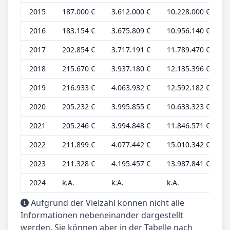
2015
187.000 €
3.612.000 €
10.228.000 €
4
2016
183.154 €
3.675.809 €
10.956.140 €
4
2017
202.854 €
3.717.191 €
11.789.470 €
5
2018
215.670 €
3.937.180 €
12.135.396 €
5
2019
216.933 €
4.063.932 €
12.592.182 €
5
2020
205.232 €
3.995.855 €
10.633.323 €
5
2021
205.246 €
3.994.848 €
11.846.571 €
5
2022
211.899 €
4.077.442 €
15.010.342 €
5
2023
211.328 €
4.195.457 €
13.987.841 €
5
2024
k.A.
k.A.
k.A.
k
Aufgrund der Vielzahl können nicht alle
Informationen nebeneinander dargestellt
werden. Sie können aber in der Tabelle nach