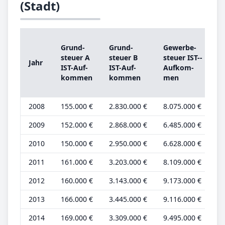
(Stadt)
Grund­
Grund­
Ge­wer­be­
s
steu­er A
steu­er B
steu­er IST-­
Jahr
IST-­Auf­
IST-­Auf­
Auf­kom­
kom­men
kom­men
men
b
2008
155.000 €
2.830.000 €
8.075.000 €
4
2009
152.000 €
2.868.000 €
6.485.000 €
4
2010
150.000 €
2.950.000 €
6.628.000 €
4
2011
161.000 €
3.203.000 €
8.109.000 €
4
2012
160.000 €
3.143.000 €
9.173.000 €
4
2013
166.000 €
3.445.000 €
9.116.000 €
4
2014
169.000 €
3.309.000 €
9.495.000 €
4