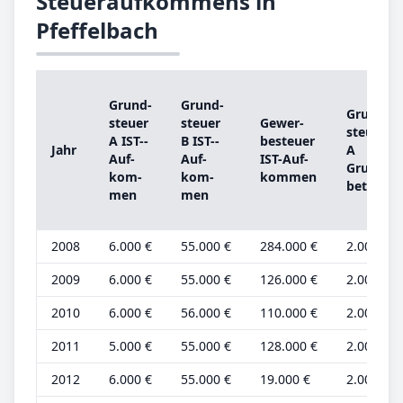
Steueraufkommens in
Pfeffelbach
Grund­
Grund­
Grund­
steu­er
steu­er
Ge­wer­
steu­er
A IST-­
B IST-­
be­steu­er
Jahr
A
Auf­
Auf­
IST-­Auf­
Grund­
kom­
kom­
kom­men
be­trag
men
men
2008
6.000 €
55.000 €
284.000 €
2.000 €
2009
6.000 €
55.000 €
126.000 €
2.000 €
2010
6.000 €
56.000 €
110.000 €
2.000 €
2011
5.000 €
55.000 €
128.000 €
2.000 €
2012
6.000 €
55.000 €
19.000 €
2.000 €