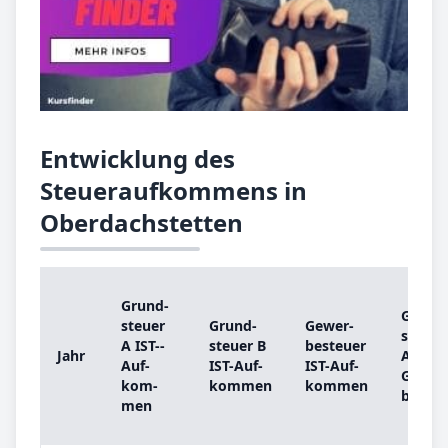
Entwicklung des
Steueraufkommens in
Oberdachstetten
Grund­
Grund
steu­er
Grund­
Ge­wer­
steu­er
A IST-­
steu­er B
be­steu­er
Jahr
A
Auf­
IST-­Auf­
IST-­Auf­
Grund
kom­
kom­men
kom­men
be­trag
men