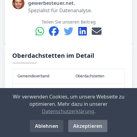
gewerbesteuer.net.
Spezialist für Datenanalyse.
Teilen Sie unseren Beitrag
Oberdachstetten im Detail
Gemeinde­verband
Oberdachstetten
Kreis
Ansbach
Wir verwenden Cookies, um unsere Webseite zu
optimieren. Mehr dazu in unserer
Re­gier­ungs­bezirk
Mittelfranken
Datenschutzerklärung
.
Bundes­land
Bayern
Ablehnen
Akzeptieren