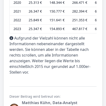
2020
25.313 €
148.344 €
266.471 €
6.328 
2021
26.347 €
150.777 €
282.394 €
6.587 
2022
25.849 €
151.641 €
251.353 €
6.462 
2023
25.347 €
154.893 €
467.817 €
6.337 
Aufgrund der Vielzahl können nicht alle
Informationen nebeneinander dargestellt
werden. Sie können aber in der Tabelle nach
rechts scrollen, um alle Informationen
anzuzeigen. Weiter liegen die Werte bis
einschließlich 2015 nur gerundet auf 1.000er-
Stellen vor.
Dieser Beitrag wird betreut von:
Matthias Kühn, Data-Analyst