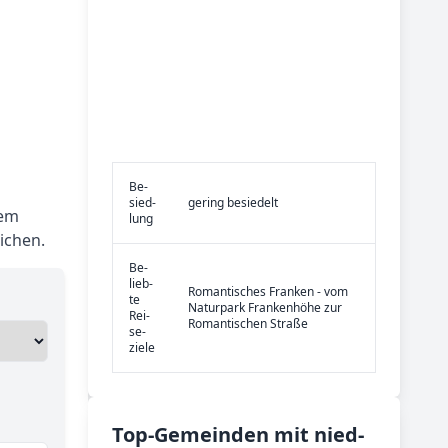
Be­
sied­
gering besiedelt
dem
lung
ichen.
Be­
lieb­
Romantisches Franken - vom
te
Naturpark Frankenhöhe zur
Rei­
Romantischen Straße
se­
zie­le
Top-­Ge­mein­den mit nied­