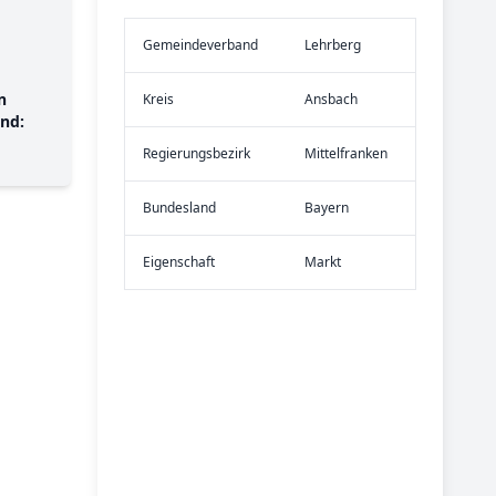
Gemeinde­verband
Lehrberg
n
Kreis
Ansbach
nd:
Re­gier­ungs­bezirk
Mittelfranken
Bundes­land
Bayern
Eigen­schaft
Markt