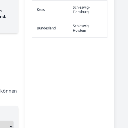
Schleswig-
Kreis
n
Flensburg
nd:
Schleswig-
Bundes­land
Holstein
m können