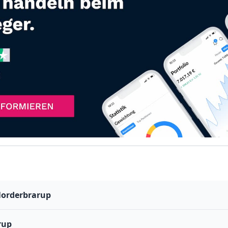
Norderbrarup
rup