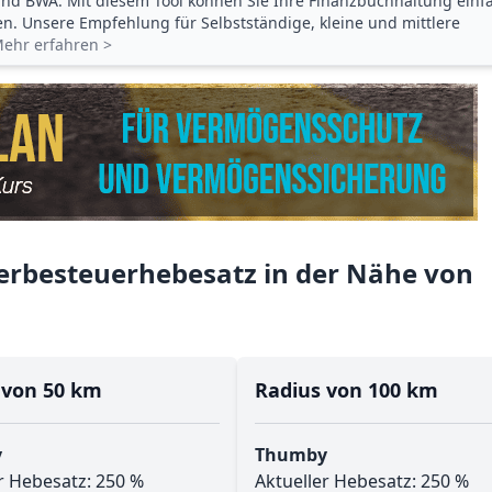
d BWA. Mit diesem Tool können Sie Ihre Finanz­buchhaltung einf
gen. Unsere Empfehlung für Selbstständige, kleine und mittlere
ehr erfahren >
rbesteuerhebesatz in der Nähe von
 von 50 km
Radius von 100 km
y
Thumby
r Hebesatz: 250 %
Aktueller Hebesatz: 250 %