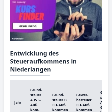
Entwicklung des
Steueraufkommens in
Niederlangen
Grund­
Grund
steu­er
Grund­
Ge­wer­
steu­er
A IST-­
steu­er B
be­steu­er
Jahr
A
Auf­
IST-­Auf­
IST-­Auf­
Grund
kom­
kom­men
kom­men