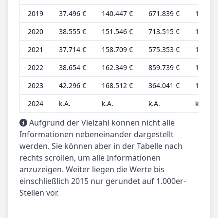
2019
37.496 €
140.447 €
671.839 €
11.362
2020
38.555 €
151.546 €
713.515 €
11.016
2021
37.714 €
158.709 €
575.353 €
10.775
2022
38.654 €
162.349 €
859.739 €
11.044
2023
42.296 €
168.512 €
364.041 €
11.914
2024
k.A.
k.A.
k.A.
k.A.
Aufgrund der Vielzahl können nicht alle
Informationen nebeneinander dargestellt
werden. Sie können aber in der Tabelle nach
rechts scrollen, um alle Informationen
anzuzeigen. Weiter liegen die Werte bis
einschließlich 2015 nur gerundet auf 1.000er-
Stellen vor.