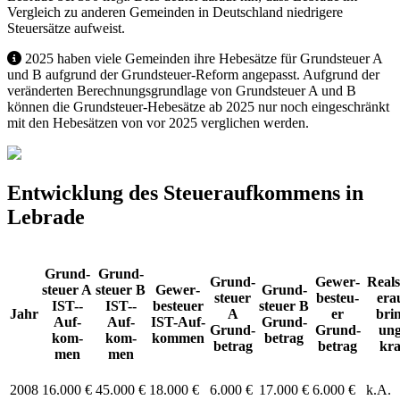
Vergleich zu anderen Gemeinden in Deutschland niedrigere
Steuersätze aufweist.
2025 haben viele Gemeinden ihre Hebesätze für Grundsteuer A
und B aufgrund der Grundsteuer-Reform angepasst. Aufgrund der
veränderten Berechnungsgrundlage von Grundsteuer A und B
können die Grundsteuer-Hebesätze ab 2025 nur noch eingeschränkt
mit den Hebesätzen von vor 2025 verglichen werden.
Entwicklung des Steueraufkommens in
Lebrade
Grund­
Grund­
Grund­
Ge­wer­
Real­
steu­er A
steu­er B
Ge­wer­
Grund­
steu­er
be­steu­
er­a
IST-­
IST-­
be­steu­er
steu­er B
Jahr
A
er
bri
Auf­
Auf­
IST-­Auf­
Grund­
Grund­
Grund­
ung
kom­
kom­
kom­men
be­trag
be­trag
be­trag
kra
men
men
2008
16.000 €
45.000 €
18.000 €
6.000 €
17.000 €
6.000 €
k.A.