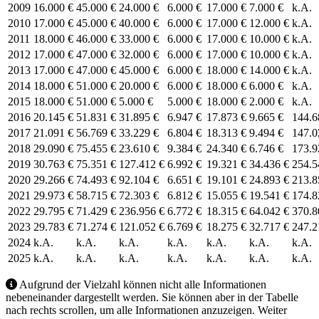
2009
16.000 €
45.000 €
24.000 €
6.000 €
17.000 €
7.000 €
k.A.
2010
17.000 €
45.000 €
40.000 €
6.000 €
17.000 €
12.000 €
k.A.
2011
18.000 €
46.000 €
33.000 €
6.000 €
17.000 €
10.000 €
k.A.
2012
17.000 €
47.000 €
32.000 €
6.000 €
17.000 €
10.000 €
k.A.
2013
17.000 €
47.000 €
45.000 €
6.000 €
18.000 €
14.000 €
k.A.
2014
18.000 €
51.000 €
20.000 €
6.000 €
18.000 €
6.000 €
k.A.
2015
18.000 €
51.000 €
5.000 €
5.000 €
18.000 €
2.000 €
k.A.
2016
20.145 €
51.831 €
31.895 €
6.947 €
17.873 €
9.665 €
144.6
2017
21.091 €
56.769 €
33.229 €
6.804 €
18.313 €
9.494 €
147.0
2018
29.090 €
75.455 €
23.610 €
9.384 €
24.340 €
6.746 €
173.9
2019
30.763 €
75.351 €
127.412 €
6.992 €
19.321 €
34.436 €
254.5
2020
29.266 €
74.493 €
92.104 €
6.651 €
19.101 €
24.893 €
213.8
2021
29.973 €
58.715 €
72.303 €
6.812 €
15.055 €
19.541 €
174.8
2022
29.795 €
71.429 €
236.956 €
6.772 €
18.315 €
64.042 €
370.8
2023
29.783 €
71.274 €
121.052 €
6.769 €
18.275 €
32.717 €
247.2
2024
k.A.
k.A.
k.A.
k.A.
k.A.
k.A.
k.A.
2025
k.A.
k.A.
k.A.
k.A.
k.A.
k.A.
k.A.
Aufgrund der Vielzahl können nicht alle Informationen
nebeneinander dargestellt werden. Sie können aber in der Tabelle
nach rechts scrollen, um alle Informationen anzuzeigen. Weiter