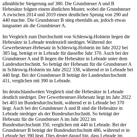
allmähliche Steigerung auf 380. Die Grundsteuer A und B
Hebesätze folgten einem ähnlichen Muster, wobei die Grundsteuer
A zwischen 2014 und 2019 einen deutlichen Sprung von 290 auf
440 machte. Die Grundsteuer B stieg ebenfalls an, jedoch etwas
langsamer als die Grundsteuer A.
Im Vergleich zum Durchschnitt von Schleswig-Holstein liegen die
Hebesätze in Lebrade tendenziell niedriger. Während der
Gewerbesteuer-Hebesatz in Schleswig-Holstein im Jahr 2022 bei
385 lag, beträgt er in Lebrade für dasselbe Jahr 370. Auch bei der
Grundsteuer A und B liegen die Hebesätze in Lebrade unter dem
Landesdurchschnitt. So beträgt der Hebesatz für die Grundsteuer A
in Schleswig-Holstein im Jahr 2022 338, während er in Lebrade bei
440 liegt. Bei der Grundsteuer B beträgt der Landesdurchschnitt
411, verglichen mit 390 in Lebrade.
Im deutschlandweiten Vergleich sind die Hebesätze in Lebrade
deutlich niedriger. Der Gewerbesteuer-Hebesatz liegt im Jahr 2022
bei 403 im Bundesdurchschnitt, während er in Lebrade bei 370
liegt. Auch bei der Grundsteuer A und B sind die Hebesätze in
Lebrade niedriger als der Bundesdurchschnitt. So beträgt der
Hebesatz für die Grundsteuer A im Jahr 2022 im
Bundesdurchschnitt 350, verglichen mit 440 in Lebrade. Bei der
Grundsteuer B beträgt der Bundesdurchschnitt 486, während er in
Lebrade bei 390 liegt. Dies deutet darauf hin, dass Lebrade im