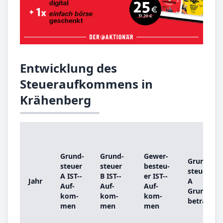
Entwicklung des
Steueraufkommens in
Krähenberg
Grund­
Grund­
Ge­wer­
Grund­
steu­er
steu­er
be­steu­
steu­er
A IST-­
B IST-­
er IST-­
Jahr
A
Auf­
Auf­
Auf­
Grund­
kom­
kom­
kom­
be­trag
men
men
men