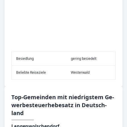
Be­sied­lung
gering besiedelt
Be­lieb­te Rei­se­zie­le
Westerwald
Top-­Ge­mein­den mit nied­rig­stem Ge­
wer­be­steu­er­he­be­satz in Deutsch­
land
Langenwolschendorf