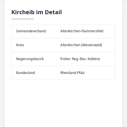
Kircheib im Detail
Gemeinde­verband
Altenkirchen-Flammersfeld
Kreis
Altenkirchen (Westerwald)
Re­gier­ungs­bezirk
früher: Reg.-Bez. Koblenz
Bundes­land
Rheinland-Pfalz