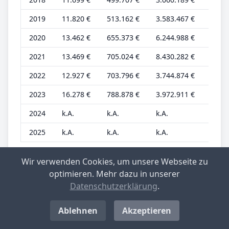
2019
11.820 €
513.162 €
3.583.467 €
4.635
2020
13.462 €
655.373 €
6.244.988 €
4.487
2021
13.469 €
705.024 €
8.430.282 €
4.490
2022
12.927 €
703.796 €
3.744.874 €
4.309
2023
16.278 €
788.878 €
3.972.911 €
4.718
2024
k.A.
k.A.
k.A.
k.A.
2025
k.A.
k.A.
k.A.
k.A.
Aufgrund der Vielzahl können nicht alle
Wir verwenden Cookies, um unsere Webseite zu
Informationen nebeneinander dargestellt
optimieren. Mehr dazu in unserer
werden. Sie können aber in der Tabelle nach
Datenschutzerklärung
.
rechts scrollen, um alle Informationen
anzuzeigen. Weiter liegen die Werte bis
Ablehnen
Akzeptieren
einschließlich 2015 nur gerundet auf 1.000er-
Stellen vor.