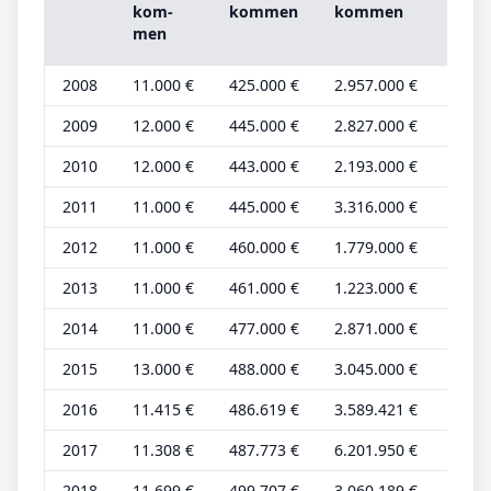
Grun
kom­
kom­men
kom­men
be­tr
men
2008
11.000 €
425.000 €
2.957.000 €
4.000
2009
12.000 €
445.000 €
2.827.000 €
5.000
2010
12.000 €
443.000 €
2.193.000 €
5.000
2011
11.000 €
445.000 €
3.316.000 €
4.000
2012
11.000 €
460.000 €
1.779.000 €
4.000
2013
11.000 €
461.000 €
1.223.000 €
4.000
2014
11.000 €
477.000 €
2.871.000 €
4.000
2015
13.000 €
488.000 €
3.045.000 €
5.000
2016
11.415 €
486.619 €
3.589.421 €
4.476
2017
11.308 €
487.773 €
6.201.950 €
4.435
2018
11.699 €
499.707 €
3.060.189 €
4.588