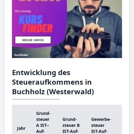
Entwicklung des
Steueraufkommens in
Buchholz (Westerwald)
Grund­
Grun
steu­er
Grund­
Ge­wer­be­
steu­
A IST-­
steu­er B
steu­er
Jahr
A
Auf­
IST-­Auf­
IST-­Auf­