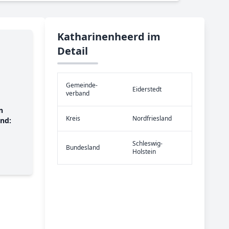
Katharinenheerd im
Detail
Gemeinde­
Eiderstedt
verband
n
Kreis
Nordfriesland
nd:
Schleswig-
Bundes­land
Holstein