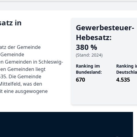
atz in
Gewerbe­steuer-
Hebe­satz:
380 %
satz der Gemeinde
e Gemeinde
(Stand: 2024)
en Gemeinden in Schleswig-
Ranking im
Ranking i
chen Gemeinden liegt
Bundesland:
Deutschla
535. Die Gemeinde
670
4.535
ittelfeld, was den
mit eine ausgewogene