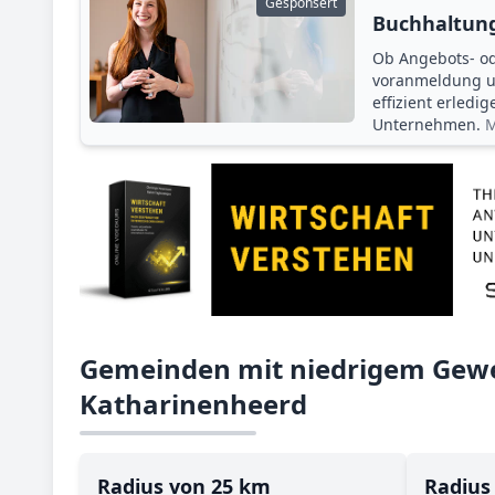
Gesponsert
Buchhaltung
Ob Angebots- o
voranmeldung un
effizient erledi
Unternehmen.
M
Gemeinden mit niedrigem Gewe
Katharinenheerd
Radius von 25 km
Radius