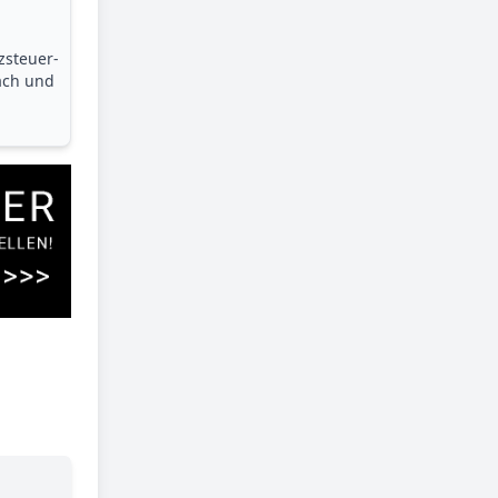
zsteuer­
ach und