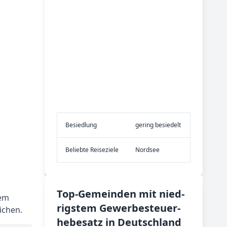
Be­sied­lung
gering besiedelt
Be­lieb­te Rei­se­zie­le
Nordsee
Top-­Ge­mein­den mit nied­
dem
rig­stem Ge­wer­be­steu­er­
ichen.
he­be­satz in Deutsch­land