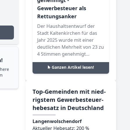
genehmigt -
Gewerbesteuer als
Rettungsanker
Der Haushaltsentwurf der
Stadt Kaltenkirchen für das
Jahr 2025 wurde mit einer
deutlichen Mehrheit von 23 zu
4 Stimmen genehmigt...
!
Ganzen Artikel lesen!
chere
im
Top-­Ge­mein­den mit nied­
rig­stem Ge­wer­be­steu­er­
he­be­satz in Deutsch­land
Langenwolschendorf
Aktueller Hebesatz: 200 %