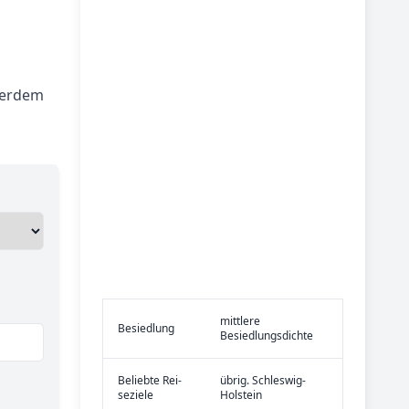
ßerdem
mittlere
Be­sied­lung
Besiedlungsdichte
Be­lieb­te Rei­
übrig. Schleswig-
se­zie­le
Holstein