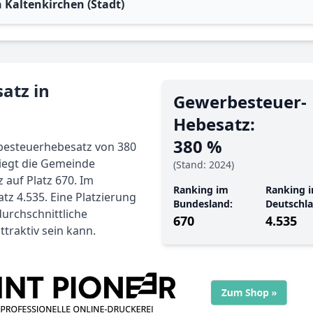
Kaltenkirchen (Stadt)
atz in
Gewerbe­steuer-
Hebe­satz:
380 %
besteuerhebesatz von 380
liegt die Gemeinde
(Stand: 2024)
auf Platz 670. Im
Ranking im
Ranking i
tz 4.535. Eine Platzierung
Bundesland:
Deutschla
durchschnittliche
670
4.535
ttraktiv sein kann.