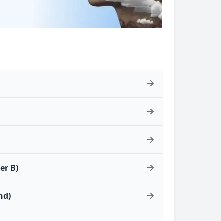
er B)
nd)