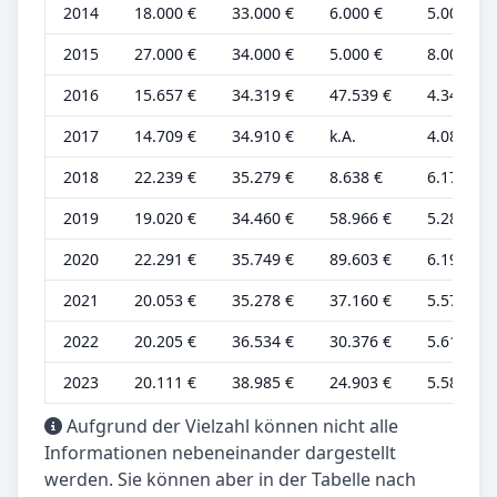
2014
18.000 €
33.000 €
6.000 €
5.000 €
2015
27.000 €
34.000 €
5.000 €
8.000 €
2016
15.657 €
34.319 €
47.539 €
4.349 €
2017
14.709 €
34.910 €
k.A.
4.086 €
2018
22.239 €
35.279 €
8.638 €
6.178 €
2019
19.020 €
34.460 €
58.966 €
5.283 €
2020
22.291 €
35.749 €
89.603 €
6.192 €
2021
20.053 €
35.278 €
37.160 €
5.570 €
2022
20.205 €
36.534 €
30.376 €
5.613 €
2023
20.111 €
38.985 €
24.903 €
5.586 €
Aufgrund der Vielzahl können nicht alle
Informationen nebeneinander dargestellt
werden. Sie können aber in der Tabelle nach