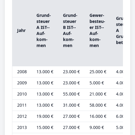
Grund­
Grund­
Ge­wer­
Grund­
steu­er
steu­er
be­steu­
steu­er
A IST-­
B IST-­
er IST-­
Jahr
A
Auf­
Auf­
Auf­
Grund­
kom­
kom­
kom­
be­trag
men
men
men
2008
13.000 €
23.000 €
25.000 €
4.000 €
2009
13.000 €
23.000 €
5.000 €
4.000 €
2010
13.000 €
55.000 €
21.000 €
4.000 €
2011
13.000 €
31.000 €
58.000 €
4.000 €
2012
19.000 €
27.000 €
16.000 €
6.000 €
2013
15.000 €
27.000 €
9.000 €
5.000 €