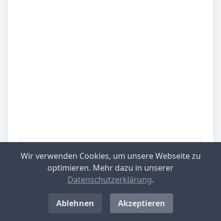
Be­sied­lung
gering besiedelt
Wir verwenden Cookies, um unsere Webseite zu
optimieren. Mehr dazu in unserer
Be­lieb­te Rei­se­zie­le
Westerwald
Datenschutzerklärung
.
Ablehnen
Akzeptieren
Top-­Ge­mein­den mit nied­rig­stem Ge­