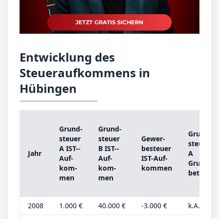
Entwicklung des
Steueraufkommens in
Hübingen
Grund­
Grund­
Grund­
steu­er
steu­er
Ge­wer­
steu­er
A IST-­
B IST-­
be­steu­er
Jahr
A
Auf­
Auf­
IST-­Auf­
Grund­
kom­
kom­
kom­men
be­trag
men
men
2008
1.000 €
40.000 €
-3.000 €
k.A.