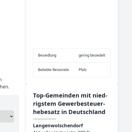
Be­sied­lung
gering besiedelt
Be­lieb­te Rei­se­zie­le
Pfalz
m
chen.
Top-­Ge­mein­den mit nied­
rig­stem Ge­wer­be­steu­er­
he­be­satz in Deutsch­land
Langenwolschendorf