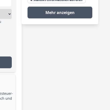
Mehr anzeigen
u
zsteuer­
ach und