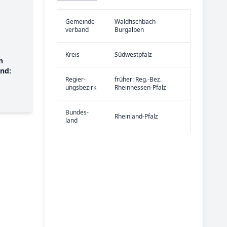
Gemeinde­
Waldfischbach-
verband
Burgalben
Kreis
Südwestpfalz
n
nd:
Re­gier­
früher: Reg.-Bez.
ungs­bezirk
Rheinhessen-Pfalz
Bundes­
Rheinland-Pfalz
land