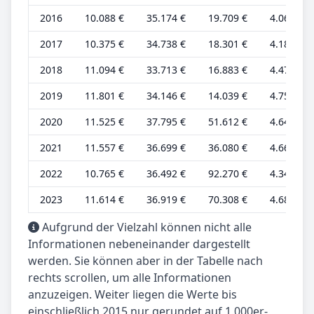
2016
10.088 €
35.174 €
19.709 €
4.068 €
2017
10.375 €
34.738 €
18.301 €
4.183 €
2018
11.094 €
33.713 €
16.883 €
4.473 €
2019
11.801 €
34.146 €
14.039 €
4.758 €
2020
11.525 €
37.795 €
51.612 €
4.647 €
2021
11.557 €
36.699 €
36.080 €
4.660 €
2022
10.765 €
36.492 €
92.270 €
4.341 €
2023
11.614 €
36.919 €
70.308 €
4.683 €
Aufgrund der Vielzahl können nicht alle
Informationen nebeneinander dargestellt
werden. Sie können aber in der Tabelle nach
rechts scrollen, um alle Informationen
anzuzeigen. Weiter liegen die Werte bis
einschließlich 2015 nur gerundet auf 1.000er-