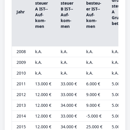
Grund­
steu­er
steu­er
be­steu­
steu­er
A IST-­
B IST-­
er IST-­
Jahr
A
Auf­
Auf­
Auf­
Grund­
kom­
kom­
kom­
be­trag
men
men
men
2008
k.A.
k.A.
k.A.
k.A.
2009
k.A.
k.A.
k.A.
k.A.
2010
k.A.
k.A.
k.A.
k.A.
2011
13.000 €
33.000 €
6.000 €
5.000 €
2012
12.000 €
33.000 €
9.000 €
5.000 €
2013
12.000 €
34.000 €
9.000 €
5.000 €
2014
12.000 €
33.000 €
-5.000 €
5.000 €
2015
12.000 €
34.000 €
25.000 €
5.000 €